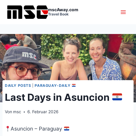
Zum
mscAway.com
Inhalt
Travel Book
springen
DAILY POSTS
|
PARAGUAY-DAILY
Last Days in Asuncion
Von
msc
6. Februar 2026
Asuncion – Paraguay