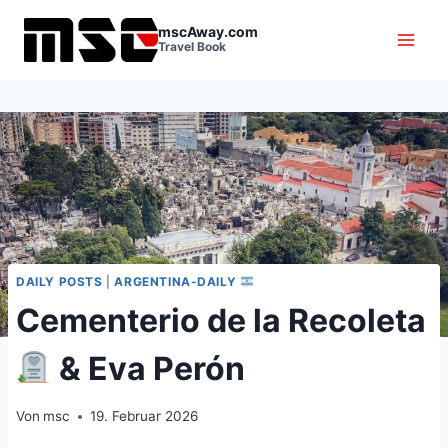
Zum
mscAway.com
Inhalt
Travel Book
springen
DAILY POSTS
|
ARGENTINA-DAILY
Cementerio de la Recoleta
& Eva Perón
Von
msc
19. Februar 2026