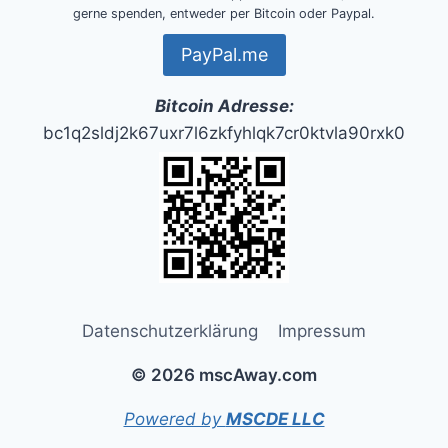
gerne spenden, entweder per Bitcoin oder Paypal.
PayPal.me
Bitcoin Adresse:
bc1q2sldj2k67uxr7l6zkfyhlqk7cr0ktvla90rxk0
Datenschutzerklärung
Impressum
© 2026 mscAway.com
Powered by
MSCDE LLC