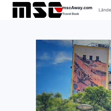
Zum
mscAway.com
Inhalt
Lände
Travel Book
springen