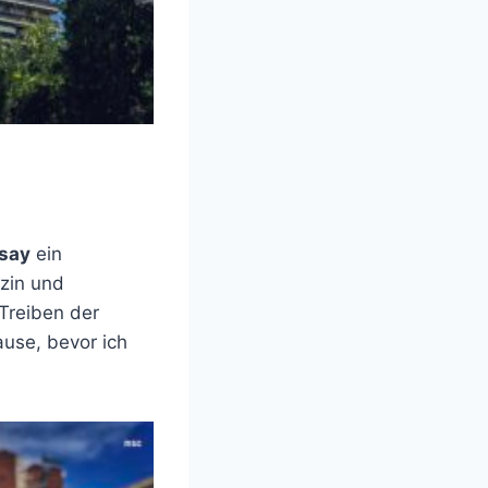
ssay
ein
izin und
Treiben der
ause, bevor ich