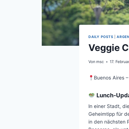
DAILY POSTS
|
ARGEN
Veggie C
Von
msc
17. Februa
Buenos Aires –
Lunch-Updat
In einer Stadt, di
Geheimtipp für d
in den nächsten 